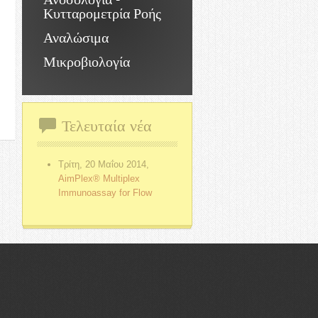
Κυτταρομετρία Ροής
Αναλώσιμα
Μικροβιολογία
Τελευταία νέα
Τρίτη, 20 Μαΐου 2014,
AimPlex® Multiplex
Immunoassay for Flow